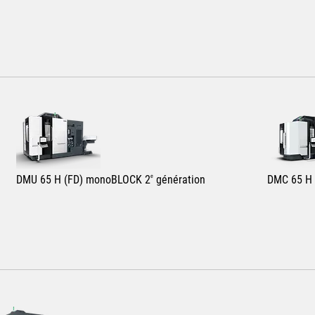
DMU 65 H (FD) monoBLOCK 2
e
génération
DMC 65 H