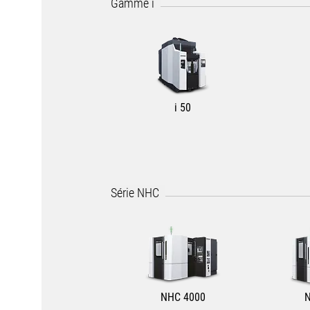
Gamme i
i 50
Série NHC
NHC 4000
N