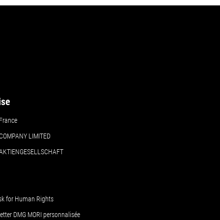
ise
France
COMPANY LIMITED
 AKTIENGESELLSCHAFT
sk for Human Rights
letter DMG MORI personnalisée