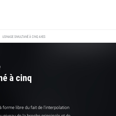
USINAGE SIMULTANÉ À CINQ AXES
e
né à cinq
 forme libre du fait de l'interpolation
u niveau de la broche principale et de