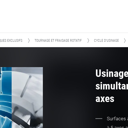
UES EXCLUSIFS
TOURNAGE ET FRAISAGE ROTATIF
CYCLE D'USINAGE
Usinag
simulta
axes
Surfaces à
à 5 axes a