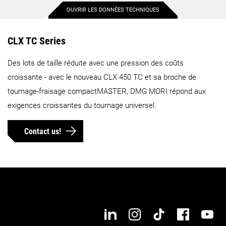
OUVRIR LES DONNÉES TECHNIQUES
Diamètre maximal de la pièce
400 mm
550 mm
CLX TC Series
Des lots de taille réduite avec une pression des coûts
Longueur maximale de la
1 100 mm
1 600 mm
pièce à usiner
croissante - avec le nouveau CLX 450 TC et sa broche de
tournage-fraisage compactMASTER, DMG MORI répond aux
77 mm
102 mm
exigences croissantes du tournage universel.
Diamètre max. des barres
750 mm
870 mm
Contact us!
Déplacement maximal sur
l'axe X
200 mm
270 mm
Déplacement maximal sur
1 100 mm
1 600 mm
l'axe Y
Détails
Détails
Déplacement maximal sur