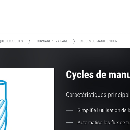
UES EXCLUSIFS
TOURNAGE / FRAISAGE
CYCLES DE MANUTENTION
Cycles de manu
Caractéristiques principa
Simplifie l'utilisation de
Automatise les flux de tr