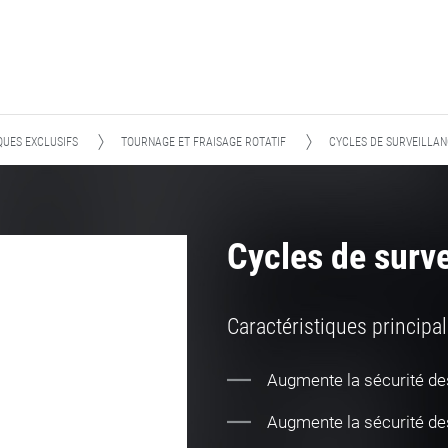
UES EXCLUSIFS
TOURNAGE ET FRAISAGE ROTATIF
CYCLES DE SURVEILLA
Cycles de surve
Caractéristiques principa
Augmente la sécurité d
Augmente la sécurité d