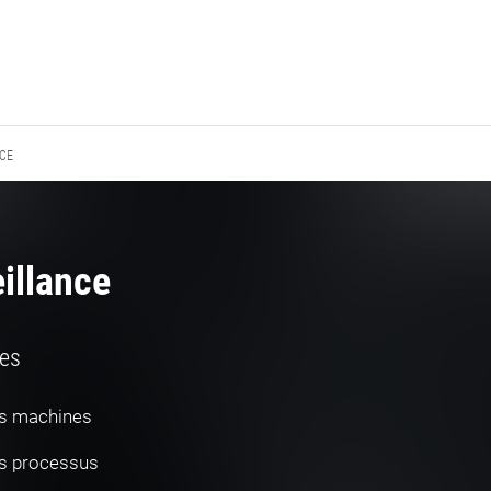
NCE
illance
les
es machines
es processus