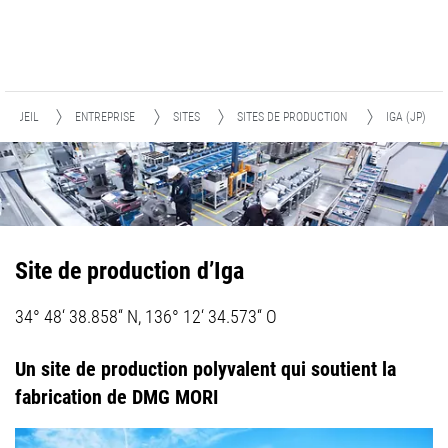
ACCUEIL
ENTREPRISE
SITES
SITES DE PRODUCTION
IGA (JP)
Site de production d’Iga
34° 48‘ 38.858“ N, 136° 12‘ 34.573“ O
Un site de production polyvalent qui soutient la
fabrication de DMG MORI